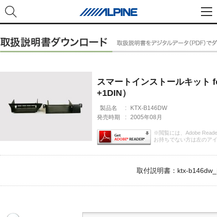
スマートインストールキット for 
+1DIN）
製品名
:
KTX-B146DW
発売時期
:
2005年08月
※閲覧には、Adobe Rea
お持ちでない方は左のア
取付説明書：ktx-b146dw_i