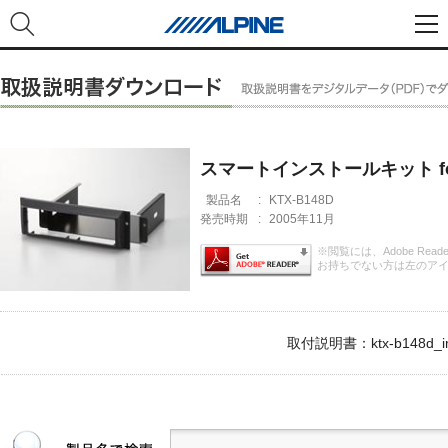
スマートインストールキット for MI
製品名
:
KTX-B148D
発売時期
:
2005年11月
※閲覧には、Adobe Rea
お持ちでない方は左のア
取付説明書：ktx-b148d_im