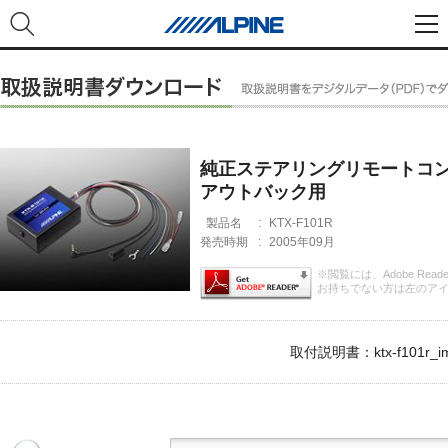
純正ステアリングリモートコン
アウトバック用
製品名
:
KTX-F101R
発売時期
:
2005年09月
※閲覧には、Adobe Rea
お持ちでない方は左のア
取付説明書：ktx-f101r_im