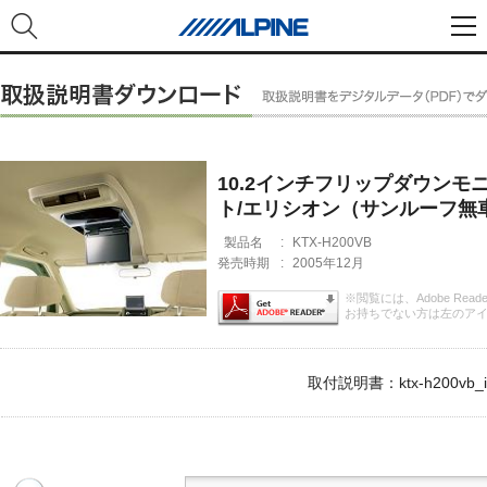
10.2インチフリップダウンモニタ
ト/エリシオン（サンルーフ無
製品名
:
KTX-H200VB
発売時期
:
2005年12月
※閲覧には、Adobe Rea
お持ちでない方は左のア
取付説明書：ktx-h200vb_i