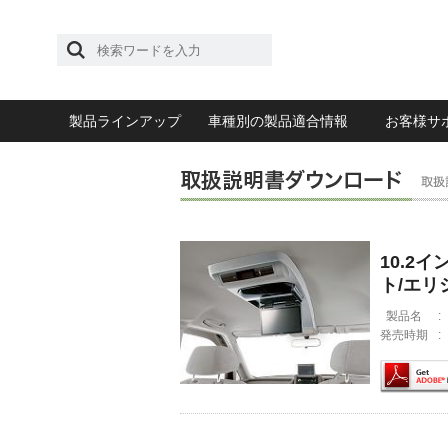
製品ラインアップ
車種別の製品適合情報
お客様サ
10.2
ト/エリ
製品名
:
発売時期
: