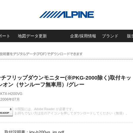
ポート
地図データ更新
企業/採用情報
ブランド
販
インチフリップダウンモニター(※PKG-2000除く)取付キッ
シオン（サンルーフ無車用）/グレー
KTX-H200VG
2006年07月
※閲覧には、Adobe Reader が必要です。
お持ちでない方は左のアイコンを押してダウンロードしてください（無償）。
取付説明書：ktx-h200vg_im.pdf