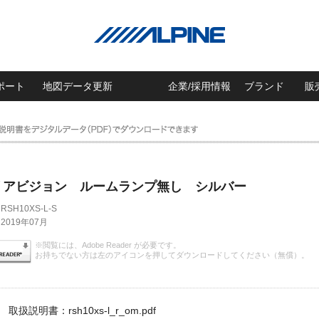
ポート
地図データ更新
企業/採用情報
ブランド
販
リアビジョン ルームランプ無し シルバー
RSH10XS-L-S
2019年07月
※閲覧には、Adobe Reader が必要です。
お持ちでない方は左のアイコンを押してダウンロードしてください（無償）。
取扱説明書：rsh10xs-l_r_om.pdf