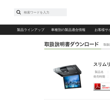
製品ラインアップ
車種別の製品適合情報
お客様サ
スリム
製品名
:
発売時期
: