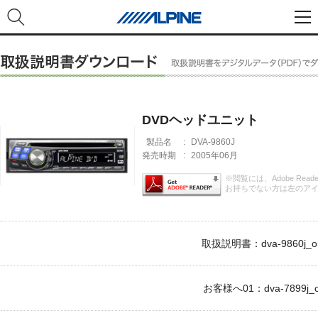
DVDヘッドユニット
製品名
:
DVA-9860J
発売時期
:
2005年06月
※閲覧には、Adobe Rea
お持ちでない方は左のア
取扱説明書：dva-9860j_om
お客様へ01：dva-7899j_c1