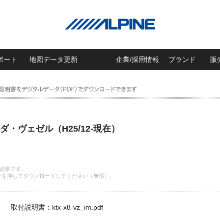
ポート
地図データ更新
企業/採用情報
ブランド
販
ダ・ヴェゼル（H25/12-現在）
 が必要です。
ンを押してダウンロードしてください（無償）。
取付説明書：ktx-x8-vz_im.pdf