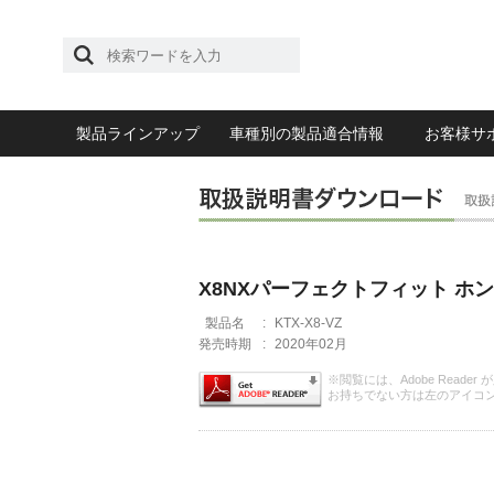
製品ラインアップ
車種別の製品適合情報
お客様サ
X8NXパーフェクトフィット ホン
製品名
:
KTX-X8-VZ
発売時期
:
2020年02月
※閲覧には、Adobe Reader
お持ちでない方は左のアイコ