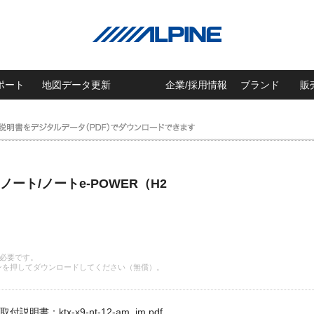
ポート
地図データ更新
企業/採用情報
ブランド
販
ート/ノートe-POWER（H2
 が必要です。
ンを押してダウンロードしてください（無償）。
取付説明書：ktx-x9-nt-12-am_im.pdf