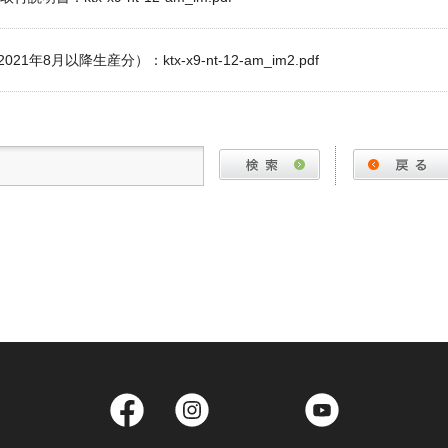
1年8月以降生産分）：ktx-x9-nt-12-am_im2.pdf
Facebook
Instagram
Twitter
YouTube