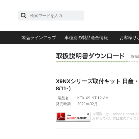
製品ラインアップ
車種別の製品適合情報
お客様サ
X9NXシリーズ取付キット 日産・ノ
8/11-）
製品名
:
KTX-X9-NT-12-AM
発売時期
:
2021年02月
※閲覧には、Adobe Reader
お持ちでない方は左のアイコ