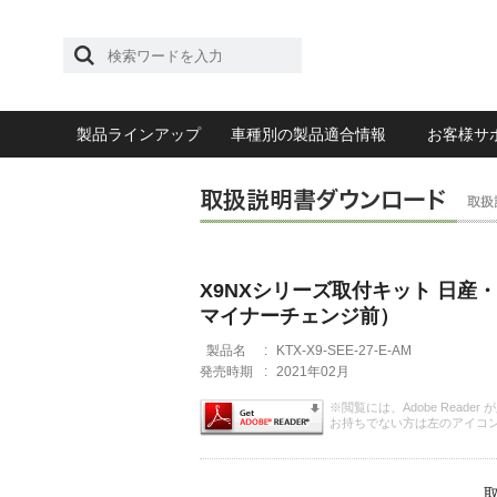
製品ラインアップ
車種別の製品適合情報
お客様サ
X9NXシリーズ取付キット 日産・セレ
マイナーチェンジ前）
製品名
:
KTX-X9-SEE-27-E-AM
発売時期
:
2021年02月
※閲覧には、Adobe Reader
お持ちでない方は左のアイコ
取