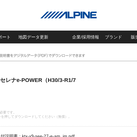
ポート
地図データ更新
企業/採用情報
ブランド
販
ナe-POWER（H30/3-R1/7
 が必要です。
ンを押してダウンロードしてください（無償）。
付説明書：ktx-x9-see-27-e-am_im.pdf