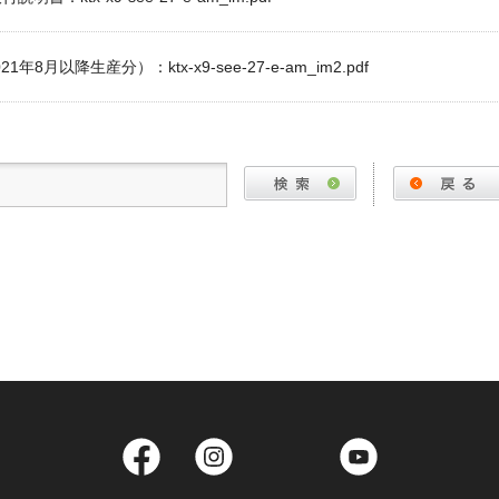
年8月以降生産分）：ktx-x9-see-27-e-am_im2.pdf
Facebook
Instagram
Twitter
YouTube