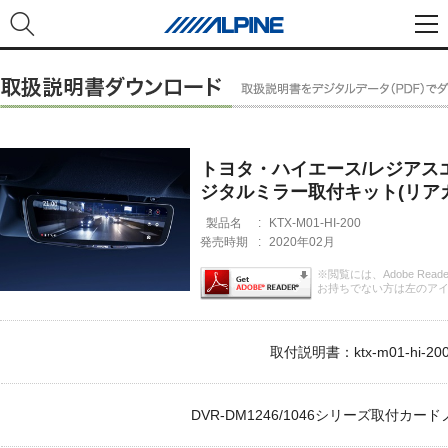
トヨタ・ハイエース/レジアスエ
ジタルミラー取付キット(リア
製品名
:
KTX-M01-HI-200
発売時期
:
2020年02月
※閲覧には、Adobe Rea
お持ちでない方は左のア
取付説明書：ktx-m01-hi-200_
DVR-DM1246/1046シリーズ取付カードノー