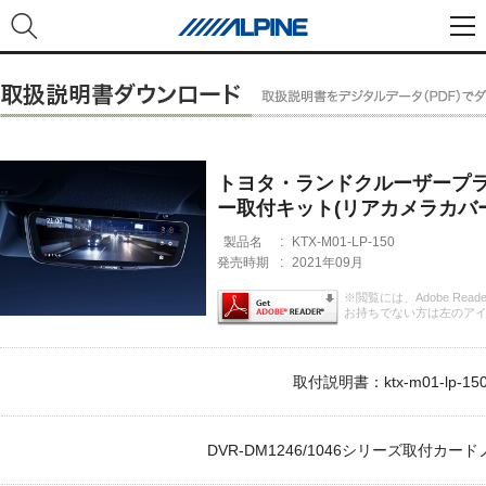
トヨタ・ランドクルーザープラ
ー取付キット(リアカメラカバ
製品名
:
KTX-M01-LP-150
発売時期
:
2021年09月
※閲覧には、Adobe Rea
お持ちでない方は左のア
取付説明書：ktx-m01-lp-150_
DVR-DM1246/1046シリーズ取付カードノー