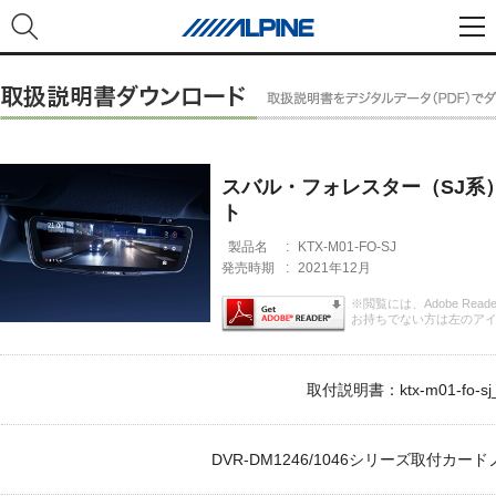
スバル・フォレスター（SJ系
ト
製品名
:
KTX-M01-FO-SJ
発売時期
:
2021年12月
※閲覧には、Adobe Rea
お持ちでない方は左のア
取付説明書：ktx-m01-fo-sj_
DVR-DM1246/1046シリーズ取付カードノー