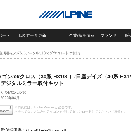
ポート
地図データ更新
企業/採用情報
ブランド
販
ゴン/ekクロス（30系 H31/3-）/日産デイズ（40系 H31/
 デジタルミラー取付キット
KTX-M01-EK-30
2022年04月
※閲覧には、Adobe Reader が必要です。
お持ちでない方は左のアイコンを押してダウンロードしてください（無償）。
取付説明書：ktx-m01-ek-30_im.pdf