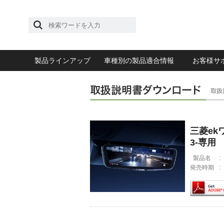
製品ラインアップ
車種別の製品適合情報
お客様サ
三菱ekワ
3-専用
製品名
:
発売時期
: