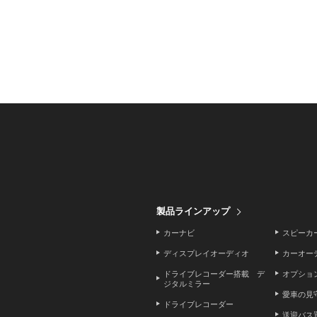
製品ラインアップ
カーナビ
スピーカ
ディスプレイオーディオ
カーオー
ドライブレコーダー搭載 デ
オプショ
ジタルミラー
愛車の見
ドライブレコーダー
送迎バス