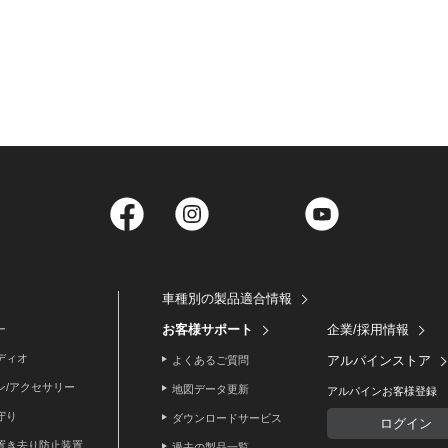
Facebook
Instagram
Twitter
YouTube
車種別の製品適合情報
お客様サポート
企業/採用情報
ー
ディオ
アルパインストア
よくあるご質問
ン/アクセサリー
地図データ更新
アルパインお客様登録
守り
ダウンロードサービス
ログイン
置き去り防止装置
過去の製品一覧