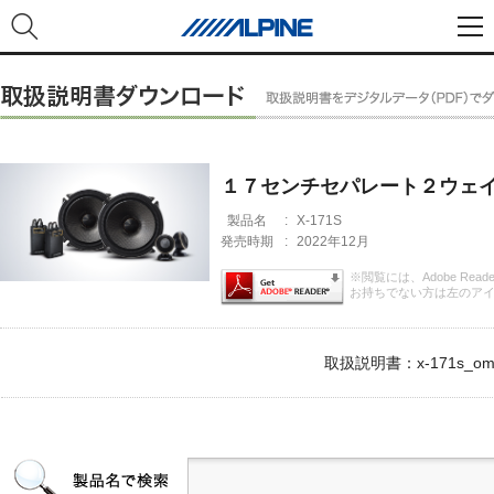
１７センチセパレート２ウェ
製品名
:
X-171S
発売時期
:
2022年12月
※閲覧には、Adobe Rea
お持ちでない方は左のア
取扱説明書：x-171s_om.