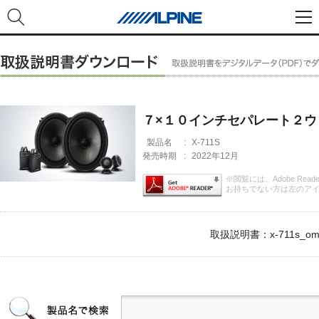
７×１０インチセパレート２
製品名
:
X-711S
発売時期
:
2022年12月
※閲覧には、Adobe Rea
お持ちでない方は左のア
取扱説明書：x-711s_om.