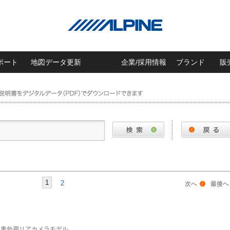
ポート
地図データ更新
企業/採用情報
ブランド
販
1
2
次へ
最後へ
 車外用リアカメラモデル