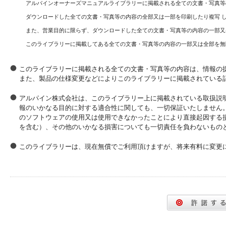
アルパインオーナーズマニュアルライブラリーに掲載される全ての文書・写真等
ダウンロードした全ての文書・写真等の内容の全部又は一部を印刷したり複写 
また、営業目的に限らず、ダウンロードした全ての文書・写真等の内容の一部又
このライブラリーに掲載してある全ての文書・写真等の内容の一部又は全部を無
このライブラリーに掲載される全ての文書・写真等の内容は、情報の
また、製品の仕様変更などによりこのライブラリーに掲載されている
アルパイン株式会社は、このライブラリー上に掲載されている取扱説
報のいかなる目的に対する適合性に関しても、一切保証いたしません
のソフトウェアの使用又は使用できなかったことにより直接起因する
を含む）、その他のいかなる損害についても一切責任を負わないもの
このライブラリーは、現在無償でご利用頂けますが、将来有料に変更