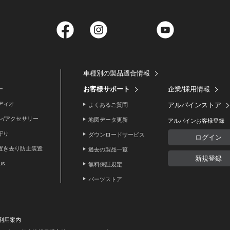
Facebook
Instagram
Twitter
YouTube
車種別の製品適合情報
お客様サポート
企業/採用情報
ー
ディオ
アルパインストア
よくあるご質問
ン/アクセサリー
地図データ更新
アルパインお客様登録
守り
ダウンロードサービス
ログイン
置き去り防止装置
過去の製品一覧
新規登録
lus
無料保証規定
パーツストア
利用案内