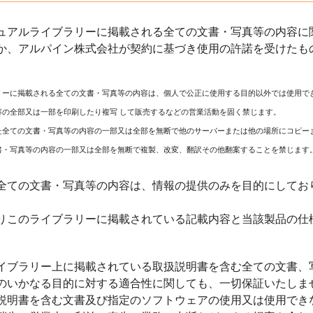
ュアルライブラリーに掲載される全ての文書・写真等の内容に関
か、アルパイン株式会社が契約に基づき使用の許諾を受けたも
リーに掲載される全ての文書・写真等の内容は、個人で公正に使用する目的以外では使用で
容の全部又は一部を印刷したり複写 して販売するなどの営業活動を固く禁じます。
た全ての文書・写真等の内容の一部又は全部を無断で他のサーバーまたは他の場所にコピー
書・写真等の内容の一部又は全部を無断で複製、改変、翻訳その他翻案することを禁じます
全ての文書・写真等の内容は、情報の提供のみを目的にしてお
りこのライブラリーに掲載されている記載内容と当該製品の仕
イブラリー上に掲載されている取扱説明書を含む全ての文書、
のいかなる目的に対する適合性に関しても、一切保証いたしま
説明書を含む文書及び指定のソフトウェアの使用又は使用でき