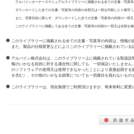
アルパインオーナーズマニュアルライブラリーに掲載される全ての文書・写真等
ダウンロードした全ての文書・写真等の内容の全部又は一部を印刷したり複写 
また、営業目的に限らず、ダウンロードした全ての文書・写真等の内容の一部又
このライブラリーに掲載してある全ての文書・写真等の内容の一部又は全部を無
このライブラリーに掲載される全ての文書・写真等の内容は、情報の
また、製品の仕様変更などによりこのライブラリーに掲載されている
アルパイン株式会社は、このライブラリー上に掲載されている取扱説
報のいかなる目的に対する適合性に関しても、一切保証いたしません
のソフトウェアの使用又は使用できなかったことにより直接起因する
を含む）、その他のいかなる損害についても一切責任を負わないもの
このライブラリーは、現在無償でご利用頂けますが、将来有料に変更