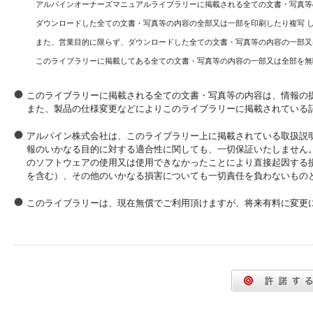
アルパインオーナーズマニュアルライブラリーに掲載される全ての文書・写真等
ダウンロードした全ての文書・写真等の内容の全部又は一部を印刷したり複写 
また、営業目的に限らず、ダウンロードした全ての文書・写真等の内容の一部又
このライブラリーに掲載してある全ての文書・写真等の内容の一部又は全部を無
このライブラリーに掲載される全ての文書・写真等の内容は、情報の
また、製品の仕様変更などによりこのライブラリーに掲載されている
アルパイン株式会社は、このライブラリー上に掲載されている取扱説
報のいかなる目的に対する適合性に関しても、一切保証いたしません
のソフトウェアの使用又は使用できなかったことにより直接起因する
を含む）、その他のいかなる損害についても一切責任を負わないもの
このライブラリーは、現在無償でご利用頂けますが、将来有料に変更