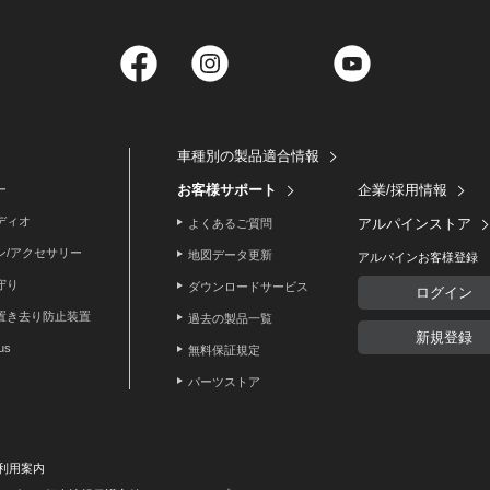
Facebook
Instagram
Twitter
YouTube
車種別の製品適合情報
お客様サポート
企業/採用情報
ー
ディオ
アルパインストア
よくあるご質問
ン/アクセサリー
地図データ更新
アルパインお客様登録
守り
ダウンロードサービス
ログイン
置き去り防止装置
過去の製品一覧
新規登録
lus
無料保証規定
パーツストア
利用案内