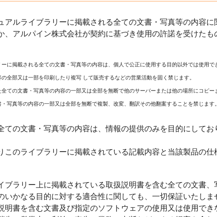
ュアルライブラリーに掲載される全ての文書・写真等の内容に関
か、アルパイン株式会社が契約に基づき使用の許諾を受けたも
リーに掲載される全ての文書・写真等の内容は、個人で公正に使用する目的以外では使用で
容の全部又は一部を印刷したり複写 して販売するなどの営業活動を固く禁じます。
た全ての文書・写真等の内容の一部又は全部を無断で他のサーバーまたは他の場所にコピー
書・写真等の内容の一部又は全部を無断で複製、改変、翻訳その他翻案することを禁じます
全ての文書・写真等の内容は、情報の提供のみを目的にしてお
りこのライブラリーに掲載されている記載内容と当該製品の仕
イブラリー上に掲載されている取扱説明書を含む全ての文書、
のいかなる目的に対する適合性に関しても、一切保証いたしま
説明書を含む文書及び指定のソフトウェアの使用又は使用でき