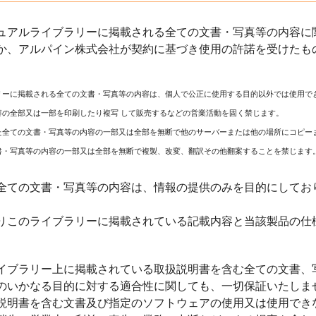
ュアルライブラリーに掲載される全ての文書・写真等の内容に関
か、アルパイン株式会社が契約に基づき使用の許諾を受けたも
リーに掲載される全ての文書・写真等の内容は、個人で公正に使用する目的以外では使用で
容の全部又は一部を印刷したり複写 して販売するなどの営業活動を固く禁じます。
た全ての文書・写真等の内容の一部又は全部を無断で他のサーバーまたは他の場所にコピー
書・写真等の内容の一部又は全部を無断で複製、改変、翻訳その他翻案することを禁じます
全ての文書・写真等の内容は、情報の提供のみを目的にしてお
りこのライブラリーに掲載されている記載内容と当該製品の仕
イブラリー上に掲載されている取扱説明書を含む全ての文書、
のいかなる目的に対する適合性に関しても、一切保証いたしま
説明書を含む文書及び指定のソフトウェアの使用又は使用でき