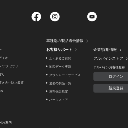
Facebook
Instagram
Twitter
YouTube
車種別の製品適合情報
お客様サポート
企業/採用情報
ー
ディオ
アルパインストア
よくあるご質問
ン/アクセサリー
地図データ更新
アルパインお客様登録
守り
ダウンロードサービス
ログイン
置き去り防止装置
過去の製品一覧
新規登録
lus
無料保証規定
パーツストア
利用案内