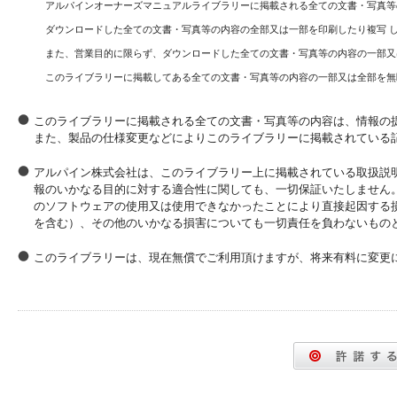
アルパインオーナーズマニュアルライブラリーに掲載される全ての文書・写真等
ダウンロードした全ての文書・写真等の内容の全部又は一部を印刷したり複写 
また、営業目的に限らず、ダウンロードした全ての文書・写真等の内容の一部又
このライブラリーに掲載してある全ての文書・写真等の内容の一部又は全部を無
このライブラリーに掲載される全ての文書・写真等の内容は、情報の
また、製品の仕様変更などによりこのライブラリーに掲載されている
アルパイン株式会社は、このライブラリー上に掲載されている取扱説
報のいかなる目的に対する適合性に関しても、一切保証いたしません
のソフトウェアの使用又は使用できなかったことにより直接起因する
を含む）、その他のいかなる損害についても一切責任を負わないもの
このライブラリーは、現在無償でご利用頂けますが、将来有料に変更