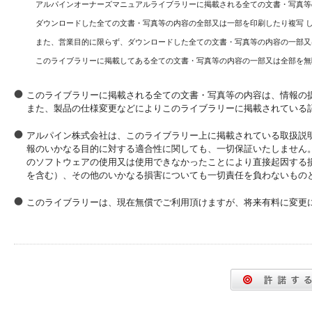
アルパインオーナーズマニュアルライブラリーに掲載される全ての文書・写真等
ダウンロードした全ての文書・写真等の内容の全部又は一部を印刷したり複写 
また、営業目的に限らず、ダウンロードした全ての文書・写真等の内容の一部又
このライブラリーに掲載してある全ての文書・写真等の内容の一部又は全部を無
このライブラリーに掲載される全ての文書・写真等の内容は、情報の
また、製品の仕様変更などによりこのライブラリーに掲載されている
アルパイン株式会社は、このライブラリー上に掲載されている取扱説
報のいかなる目的に対する適合性に関しても、一切保証いたしません
のソフトウェアの使用又は使用できなかったことにより直接起因する
を含む）、その他のいかなる損害についても一切責任を負わないもの
このライブラリーは、現在無償でご利用頂けますが、将来有料に変更