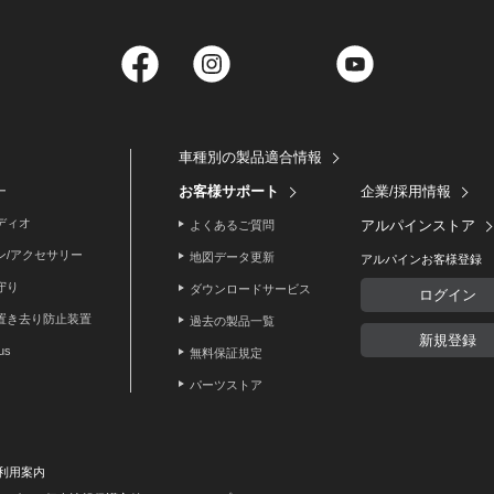
Facebook
Instagram
Twitter
YouTube
車種別の製品適合情報
お客様サポート
企業/採用情報
ー
ディオ
アルパインストア
よくあるご質問
ン/アクセサリー
地図データ更新
アルパインお客様登録
守り
ダウンロードサービス
ログイン
置き去り防止装置
過去の製品一覧
新規登録
lus
無料保証規定
パーツストア
利用案内