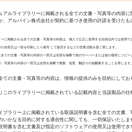
ュアルライブラリーに掲載される全ての文書・写真等の内容に関
か、アルパイン株式会社が契約に基づき使用の許諾を受けたも
リーに掲載される全ての文書・写真等の内容は、個人で公正に使用する目的以外では使用で
容の全部又は一部を印刷したり複写 して販売するなどの営業活動を固く禁じます。
た全ての文書・写真等の内容の一部又は全部を無断で他のサーバーまたは他の場所にコピー
書・写真等の内容の一部又は全部を無断で複製、改変、翻訳その他翻案することを禁じます
全ての文書・写真等の内容は、情報の提供のみを目的にしてお
りこのライブラリーに掲載されている記載内容と当該製品の仕
イブラリー上に掲載されている取扱説明書を含む全ての文書、
のいかなる目的に対する適合性に関しても、一切保証いたしま
説明書を含む文書及び指定のソフトウェアの使用又は使用でき