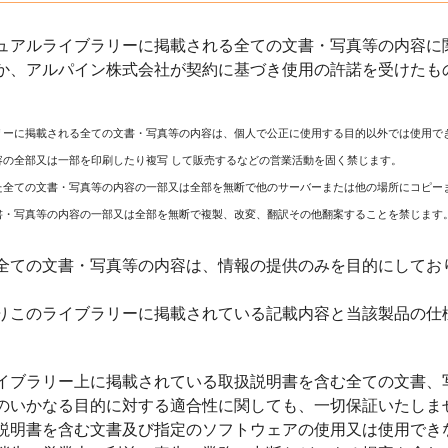
ュアルライブラリーに掲載される全ての文書・写真等の内容に関
か、アルパイン株式会社が契約に基づき使用の許諾を受けたも
リーに掲載される全ての文書・写真等の内容は、個人で公正に使用する目的以外では使用で
容の全部又は一部を印刷したり複写 して販売するなどの営業活動を固く禁じます。
た全ての文書・写真等の内容の一部又は全部を無断で他のサーバーまたは他の場所にコピー
書・写真等の内容の一部又は全部を無断で複製、改変、翻訳その他翻案することを禁じます
全ての文書・写真等の内容は、情報の提供のみを目的にしてお
りこのライブラリーに掲載されている記載内容と当該製品の仕
イブラリー上に掲載されている取扱説明書を含む全ての文書、
のいかなる目的に対する適合性に関しても、一切保証いたしま
説明書を含む文書及び指定のソフトウェアの使用又は使用でき