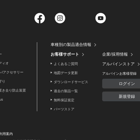
Facebook
Instagram
Twitter
YouTube
車種別の製品適合情報
お客様サポート
企業/採用情報
ー
ディオ
アルパインストア
よくあるご質問
ン/アクセサリー
地図データ更新
アルパインお客様登録
守り
ダウンロードサービス
ログイン
置き去り防止装置
過去の製品一覧
新規登録
lus
無料保証規定
パーツストア
利用案内