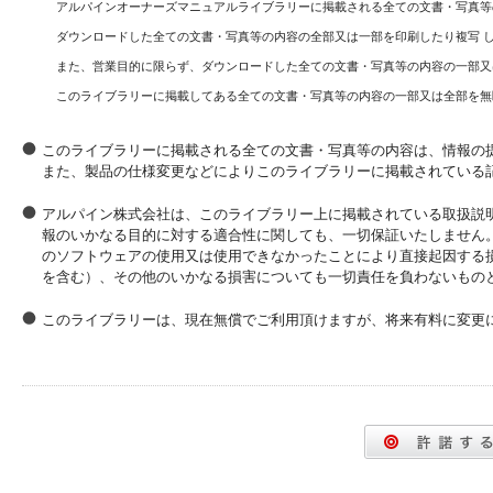
アルパインオーナーズマニュアルライブラリーに掲載される全ての文書・写真等
ダウンロードした全ての文書・写真等の内容の全部又は一部を印刷したり複写 
また、営業目的に限らず、ダウンロードした全ての文書・写真等の内容の一部又
このライブラリーに掲載してある全ての文書・写真等の内容の一部又は全部を無
このライブラリーに掲載される全ての文書・写真等の内容は、情報の
また、製品の仕様変更などによりこのライブラリーに掲載されている
アルパイン株式会社は、このライブラリー上に掲載されている取扱説
報のいかなる目的に対する適合性に関しても、一切保証いたしません
のソフトウェアの使用又は使用できなかったことにより直接起因する
を含む）、その他のいかなる損害についても一切責任を負わないもの
このライブラリーは、現在無償でご利用頂けますが、将来有料に変更