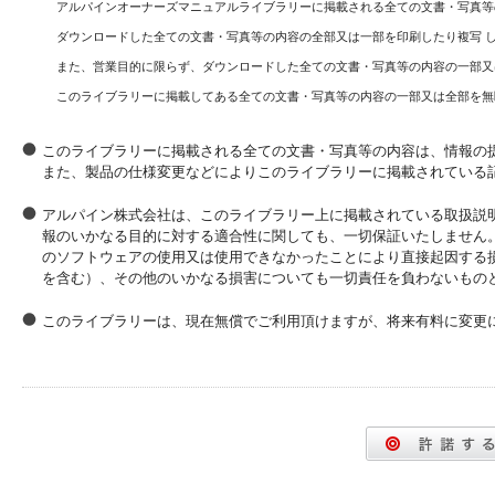
アルパインオーナーズマニュアルライブラリーに掲載される全ての文書・写真等
ダウンロードした全ての文書・写真等の内容の全部又は一部を印刷したり複写 
また、営業目的に限らず、ダウンロードした全ての文書・写真等の内容の一部又
このライブラリーに掲載してある全ての文書・写真等の内容の一部又は全部を無
このライブラリーに掲載される全ての文書・写真等の内容は、情報の
また、製品の仕様変更などによりこのライブラリーに掲載されている
アルパイン株式会社は、このライブラリー上に掲載されている取扱説
報のいかなる目的に対する適合性に関しても、一切保証いたしません
のソフトウェアの使用又は使用できなかったことにより直接起因する
を含む）、その他のいかなる損害についても一切責任を負わないもの
このライブラリーは、現在無償でご利用頂けますが、将来有料に変更