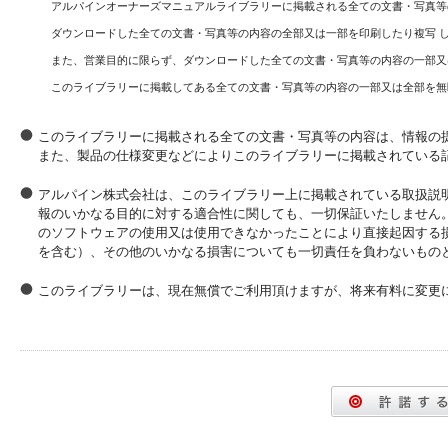
アルパインオーナーズマニュアルライブラリーに掲載される全ての文書・写真等
ダウンロードした全ての文書・写真等の内容の全部又は一部を印刷したり複写 
また、営業目的に限らず、ダウンロードした全ての文書・写真等の内容の一部又
このライブラリーに掲載してある全ての文書・写真等の内容の一部又は全部を無
このライブラリーに掲載される全ての文書・写真等の内容は、情報の
また、製品の仕様変更などによりこのライブラリーに掲載されている
アルパイン株式会社は、このライブラリー上に掲載されている取扱説
報のいかなる目的に対する適合性に関しても、一切保証いたしません
のソフトウェアの使用又は使用できなかったことにより直接起因する
を含む）、その他のいかなる損害についても一切責任を負わないもの
このライブラリーは、現在無償でご利用頂けますが、将来有料に変更