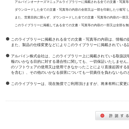
アルパインオーナーズマニュアルライブラリーに掲載される全ての文書・写真等
ダウンロードした全ての文書・写真等の内容の全部又は一部を印刷したり複写 
また、営業目的に限らず、ダウンロードした全ての文書・写真等の内容の一部又
このライブラリーに掲載してある全ての文書・写真等の内容の一部又は全部を無
このライブラリーに掲載される全ての文書・写真等の内容は、情報の
また、製品の仕様変更などによりこのライブラリーに掲載されている
アルパイン株式会社は、このライブラリー上に掲載されている取扱説
報のいかなる目的に対する適合性に関しても、一切保証いたしません
のソフトウェアの使用又は使用できなかったことにより直接起因する
を含む）、その他のいかなる損害についても一切責任を負わないもの
このライブラリーは、現在無償でご利用頂けますが、将来有料に変更