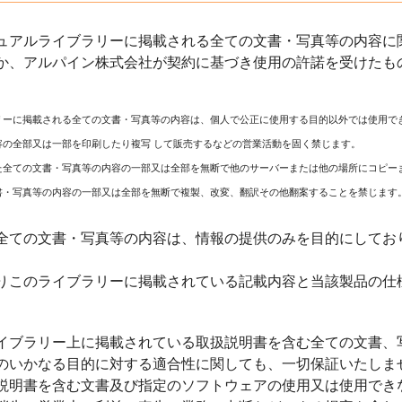
ュアルライブラリーに掲載される全ての文書・写真等の内容に関
か、アルパイン株式会社が契約に基づき使用の許諾を受けたも
リーに掲載される全ての文書・写真等の内容は、個人で公正に使用する目的以外では使用で
容の全部又は一部を印刷したり複写 して販売するなどの営業活動を固く禁じます。
た全ての文書・写真等の内容の一部又は全部を無断で他のサーバーまたは他の場所にコピー
書・写真等の内容の一部又は全部を無断で複製、改変、翻訳その他翻案することを禁じます
全ての文書・写真等の内容は、情報の提供のみを目的にしてお
りこのライブラリーに掲載されている記載内容と当該製品の仕
イブラリー上に掲載されている取扱説明書を含む全ての文書、
のいかなる目的に対する適合性に関しても、一切保証いたしま
説明書を含む文書及び指定のソフトウェアの使用又は使用でき