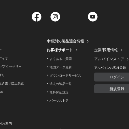
Facebook
Instagram
Twitter
YouTube
車種別の製品適合情報
お客様サポート
企業/採用情報
ー
ディオ
アルパインストア
よくあるご質問
ン/アクセサリー
地図データ更新
アルパインお客様登録
守り
ダウンロードサービス
ログイン
置き去り防止装置
過去の製品一覧
新規登録
lus
無料保証規定
パーツストア
利用案内