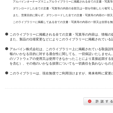
アルパインオーナーズマニュアルライブラリーに掲載される全ての文書・写真等
ダウンロードした全ての文書・写真等の内容の全部又は一部を印刷したり複写 
また、営業目的に限らず、ダウンロードした全ての文書・写真等の内容の一部又
このライブラリーに掲載してある全ての文書・写真等の内容の一部又は全部を無
このライブラリーに掲載される全ての文書・写真等の内容は、情報の
また、製品の仕様変更などによりこのライブラリーに掲載されている
アルパイン株式会社は、このライブラリー上に掲載されている取扱説
報のいかなる目的に対する適合性に関しても、一切保証いたしません
のソフトウェアの使用又は使用できなかったことにより直接起因する
を含む）、その他のいかなる損害についても一切責任を負わないもの
このライブラリーは、現在無償でご利用頂けますが、将来有料に変更