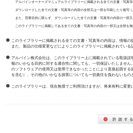
アルパインオーナーズマニュアルライブラリーに掲載される全ての文書・写真等
ダウンロードした全ての文書・写真等の内容の全部又は一部を印刷したり複写 
また、営業目的に限らず、ダウンロードした全ての文書・写真等の内容の一部又
このライブラリーに掲載してある全ての文書・写真等の内容の一部又は全部を無
このライブラリーに掲載される全ての文書・写真等の内容は、情報の
また、製品の仕様変更などによりこのライブラリーに掲載されている
アルパイン株式会社は、このライブラリー上に掲載されている取扱説
報のいかなる目的に対する適合性に関しても、一切保証いたしません
のソフトウェアの使用又は使用できなかったことにより直接起因する
を含む）、その他のいかなる損害についても一切責任を負わないもの
このライブラリーは、現在無償でご利用頂けますが、将来有料に変更