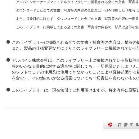
アルパインオーナーズマニュアルライブラリーに掲載される全ての文書・写真等
ダウンロードした全ての文書・写真等の内容の全部又は一部を印刷したり複写 
また、営業目的に限らず、ダウンロードした全ての文書・写真等の内容の一部又
このライブラリーに掲載してある全ての文書・写真等の内容の一部又は全部を無
このライブラリーに掲載される全ての文書・写真等の内容は、情報の
また、製品の仕様変更などによりこのライブラリーに掲載されている
アルパイン株式会社は、このライブラリー上に掲載されている取扱説
報のいかなる目的に対する適合性に関しても、一切保証いたしません
のソフトウェアの使用又は使用できなかったことにより直接起因する
を含む）、その他のいかなる損害についても一切責任を負わないもの
このライブラリーは、現在無償でご利用頂けますが、将来有料に変更