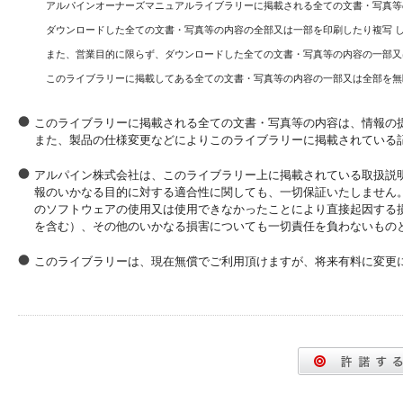
アルパインオーナーズマニュアルライブラリーに掲載される全ての文書・写真等
ダウンロードした全ての文書・写真等の内容の全部又は一部を印刷したり複写 
また、営業目的に限らず、ダウンロードした全ての文書・写真等の内容の一部又
このライブラリーに掲載してある全ての文書・写真等の内容の一部又は全部を無
このライブラリーに掲載される全ての文書・写真等の内容は、情報の
また、製品の仕様変更などによりこのライブラリーに掲載されている
アルパイン株式会社は、このライブラリー上に掲載されている取扱説
報のいかなる目的に対する適合性に関しても、一切保証いたしません
のソフトウェアの使用又は使用できなかったことにより直接起因する
を含む）、その他のいかなる損害についても一切責任を負わないもの
このライブラリーは、現在無償でご利用頂けますが、将来有料に変更