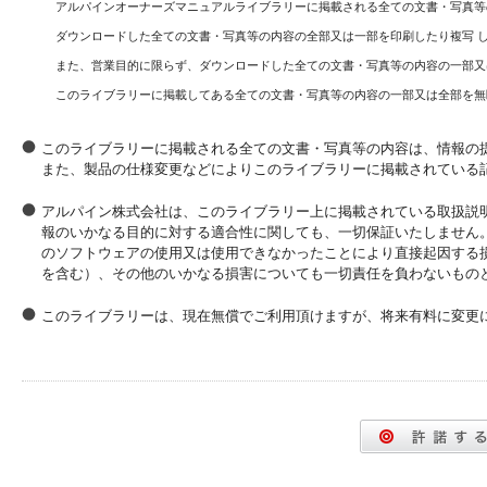
アルパインオーナーズマニュアルライブラリーに掲載される全ての文書・写真等
ダウンロードした全ての文書・写真等の内容の全部又は一部を印刷したり複写 
また、営業目的に限らず、ダウンロードした全ての文書・写真等の内容の一部又
このライブラリーに掲載してある全ての文書・写真等の内容の一部又は全部を無
このライブラリーに掲載される全ての文書・写真等の内容は、情報の
また、製品の仕様変更などによりこのライブラリーに掲載されている
アルパイン株式会社は、このライブラリー上に掲載されている取扱説
報のいかなる目的に対する適合性に関しても、一切保証いたしません
のソフトウェアの使用又は使用できなかったことにより直接起因する
を含む）、その他のいかなる損害についても一切責任を負わないもの
このライブラリーは、現在無償でご利用頂けますが、将来有料に変更