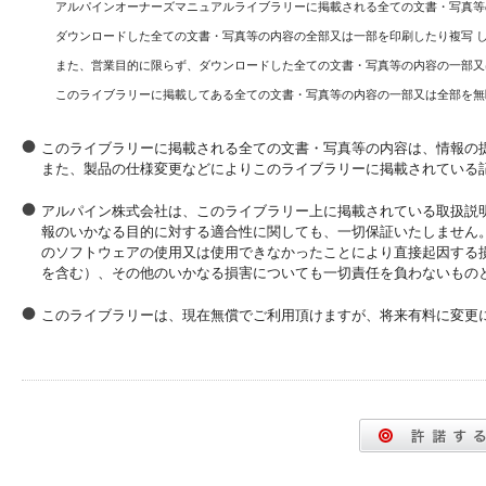
アルパインオーナーズマニュアルライブラリーに掲載される全ての文書・写真等
ダウンロードした全ての文書・写真等の内容の全部又は一部を印刷したり複写 
また、営業目的に限らず、ダウンロードした全ての文書・写真等の内容の一部又
このライブラリーに掲載してある全ての文書・写真等の内容の一部又は全部を無
このライブラリーに掲載される全ての文書・写真等の内容は、情報の
また、製品の仕様変更などによりこのライブラリーに掲載されている
アルパイン株式会社は、このライブラリー上に掲載されている取扱説
報のいかなる目的に対する適合性に関しても、一切保証いたしません
のソフトウェアの使用又は使用できなかったことにより直接起因する
を含む）、その他のいかなる損害についても一切責任を負わないもの
このライブラリーは、現在無償でご利用頂けますが、将来有料に変更