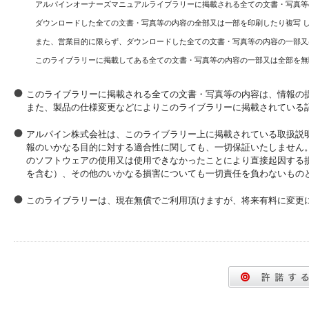
アルパインオーナーズマニュアルライブラリーに掲載される全ての文書・写真等
ダウンロードした全ての文書・写真等の内容の全部又は一部を印刷したり複写 
また、営業目的に限らず、ダウンロードした全ての文書・写真等の内容の一部又
このライブラリーに掲載してある全ての文書・写真等の内容の一部又は全部を無
このライブラリーに掲載される全ての文書・写真等の内容は、情報の
また、製品の仕様変更などによりこのライブラリーに掲載されている
アルパイン株式会社は、このライブラリー上に掲載されている取扱説
報のいかなる目的に対する適合性に関しても、一切保証いたしません
のソフトウェアの使用又は使用できなかったことにより直接起因する
を含む）、その他のいかなる損害についても一切責任を負わないもの
このライブラリーは、現在無償でご利用頂けますが、将来有料に変更