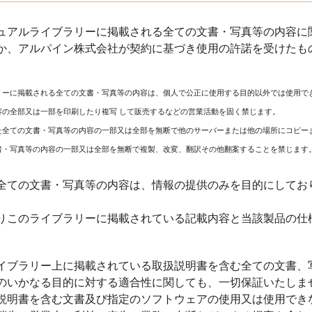
ュアルライブラリーに掲載される全ての文書・写真等の内容に関
か、アルパイン株式会社が契約に基づき使用の許諾を受けたも
リーに掲載される全ての文書・写真等の内容は、個人で公正に使用する目的以外では使用で
容の全部又は一部を印刷したり複写 して販売するなどの営業活動を固く禁じます。
た全ての文書・写真等の内容の一部又は全部を無断で他のサーバーまたは他の場所にコピー
書・写真等の内容の一部又は全部を無断で複製、改変、翻訳その他翻案することを禁じます
全ての文書・写真等の内容は、情報の提供のみを目的にしてお
りこのライブラリーに掲載されている記載内容と当該製品の仕
イブラリー上に掲載されている取扱説明書を含む全ての文書、
のいかなる目的に対する適合性に関しても、一切保証いたしま
説明書を含む文書及び指定のソフトウェアの使用又は使用でき