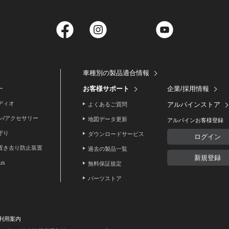
Facebook
Instagram
Twitter
YouTube
車種別の製品適合情報
お客様サポート
企業/採用情報
ー
ディオ
アルパインストア
よくあるご質問
ン/アクセサリー
地図データ更新
アルパインお客様登録
守り
ダウンロードサービス
ログイン
置き去り防止装置
過去の製品一覧
新規登録
lus
無料保証規定
パーツストア
利用案内