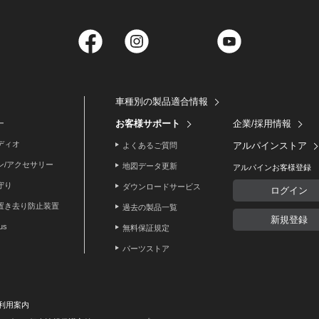
Facebook
Instagram
Twitter
YouTube
車種別の製品適合情報
お客様サポート
企業/採用情報
ー
ディオ
アルパインストア
よくあるご質問
ン/アクセサリー
地図データ更新
アルパインお客様登録
守り
ダウンロードサービス
ログイン
置き去り防止装置
過去の製品一覧
新規登録
lus
無料保証規定
パーツストア
利用案内