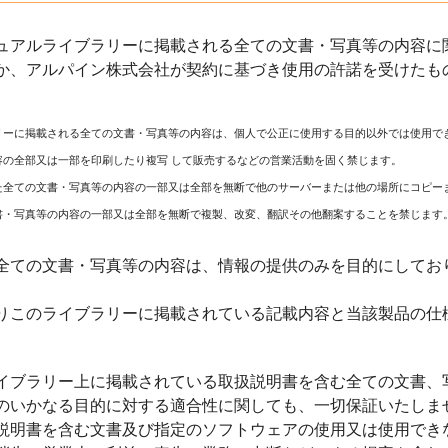
ュアルライブラリーに掲載される全ての文書・写真等の内容に関
か、アルパイン株式会社が契約に基づき使用の許諾を受けたも
リーに掲載される全ての文書・写真等の内容は、個人で公正に使用する目的以外では使用で
容の全部又は一部を印刷したり複写 して販売するなどの営業活動を固く禁じます。
た全ての文書・写真等の内容の一部又は全部を無断で他のサーバーまたは他の場所にコピー
書・写真等の内容の一部又は全部を無断で複製、改変、翻訳その他翻案することを禁じます
全ての文書・写真等の内容は、情報の提供のみを目的にしてお
りこのライブラリーに掲載されている記載内容と当該製品の仕
イブラリー上に掲載されている取扱説明書を含む全ての文書、
のいかなる目的に対する適合性に関しても、一切保証いたしま
説明書を含む文書及び指定のソフトウェアの使用又は使用でき