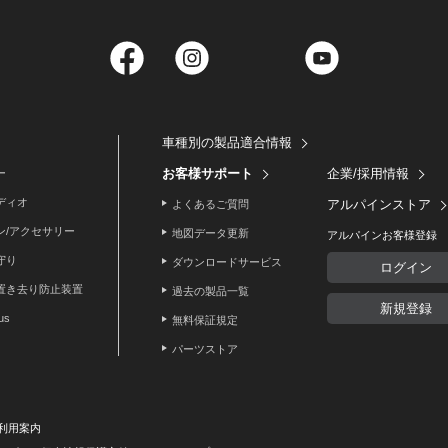
Facebook
Instagram
Twitter
YouTube
車種別の製品適合情報
お客様サポート
企業/採用情報
ー
ディオ
アルパインストア
よくあるご質問
ン/アクセサリー
地図データ更新
アルパインお客様登録
守り
ダウンロードサービス
ログイン
置き去り防止装置
過去の製品一覧
新規登録
lus
無料保証規定
パーツストア
利用案内