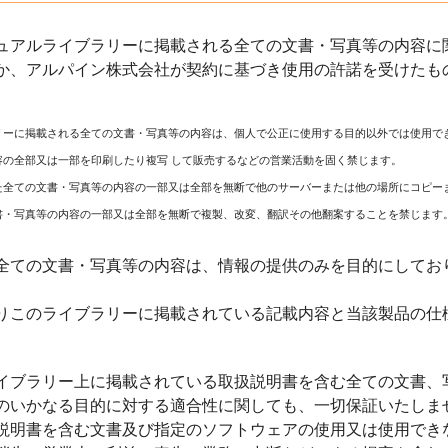
ュアルライブラリーに掲載される全ての文書・写真等の内容に関
か、アルパイン株式会社が契約に基づき使用の許諾を受けたも
リーに掲載される全ての文書・写真等の内容は、個人で公正に使用する目的以外では使用で
容の全部又は一部を印刷したり複写 して販売するなどの営業活動を固く禁じます。
た全ての文書・写真等の内容の一部又は全部を無断で他のサーバーまたは他の場所にコピー
書・写真等の内容の一部又は全部を無断で複製、改変、翻訳その他翻案することを禁じます
全ての文書・写真等の内容は、情報の提供のみを目的にしてお
りこのライブラリーに掲載されている記載内容と当該製品の仕
イブラリー上に掲載されている取扱説明書を含む全ての文書、
のいかなる目的に対する適合性に関しても、一切保証いたしま
説明書を含む文書及び指定のソフトウェアの使用又は使用でき