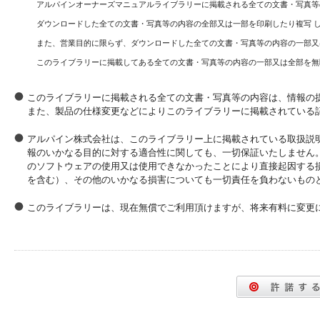
アルパインオーナーズマニュアルライブラリーに掲載される全ての文書・写真等
ダウンロードした全ての文書・写真等の内容の全部又は一部を印刷したり複写 
また、営業目的に限らず、ダウンロードした全ての文書・写真等の内容の一部又
このライブラリーに掲載してある全ての文書・写真等の内容の一部又は全部を無
このライブラリーに掲載される全ての文書・写真等の内容は、情報の
また、製品の仕様変更などによりこのライブラリーに掲載されている
アルパイン株式会社は、このライブラリー上に掲載されている取扱説
報のいかなる目的に対する適合性に関しても、一切保証いたしません
のソフトウェアの使用又は使用できなかったことにより直接起因する
を含む）、その他のいかなる損害についても一切責任を負わないもの
このライブラリーは、現在無償でご利用頂けますが、将来有料に変更