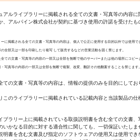
ュアルライブラリーに掲載される全ての文書・写真等の内容に関
か、アルパイン株式会社が契約に基づき使用の許諾を受けたも
リーに掲載される全ての文書・写真等の内容は、個人で公正に使用する目的以外では使用で
容の全部又は一部を印刷したり複写 して販売するなどの営業活動を固く禁じます。
た全ての文書・写真等の内容の一部又は全部を無断で他のサーバーまたは他の場所にコピー
書・写真等の内容の一部又は全部を無断で複製、改変、翻訳その他翻案することを禁じます
全ての文書・写真等の内容は、情報の提供のみを目的にしてお
りこのライブラリーに掲載されている記載内容と当該製品の仕
イブラリー上に掲載されている取扱説明書を含む全ての文書、
のいかなる目的に対する適合性に関しても、一切保証いたしま
説明書を含む文書及び指定のソフトウェアの使用又は使用でき