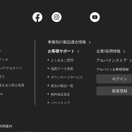
Facebook
Instagram
Twitter
YouTube
車種別の製品適合情報
お客様サポート
企業/採用情報
ー
ディオ
アルパインストア
よくあるご質問
ン/アクセサリー
地図データ更新
アルパインお客様登録
守り
ダウンロードサービス
ログイン
置き去り防止装置
過去の製品一覧
新規登録
lus
無料保証規定
パーツストア
利用案内