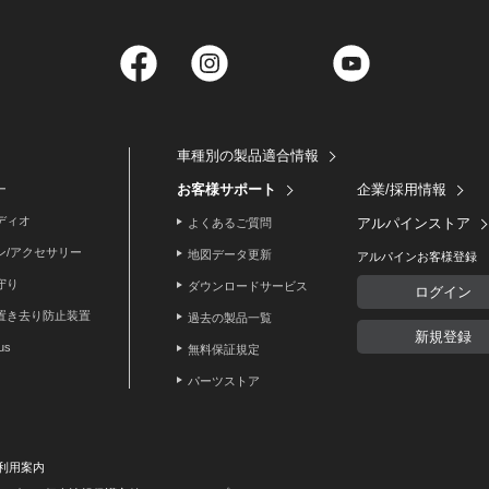
Facebook
Instagram
Twitter
YouTube
車種別の製品適合情報
お客様サポート
企業/採用情報
ー
ディオ
アルパインストア
よくあるご質問
ン/アクセサリー
地図データ更新
アルパインお客様登録
守り
ダウンロードサービス
ログイン
置き去り防止装置
過去の製品一覧
新規登録
lus
無料保証規定
パーツストア
利用案内