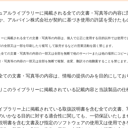
ュアルライブラリーに掲載される全ての文書・写真等の内容に関
か、アルパイン株式会社が契約に基づき使用の許諾を受けたも
リーに掲載される全ての文書・写真等の内容は、個人で公正に使用する目的以外では使用で
容の全部又は一部を印刷したり複写 して販売するなどの営業活動を固く禁じます。
た全ての文書・写真等の内容の一部又は全部を無断で他のサーバーまたは他の場所にコピー
書・写真等の内容の一部又は全部を無断で複製、改変、翻訳その他翻案することを禁じます
全ての文書・写真等の内容は、情報の提供のみを目的にしてお
りこのライブラリーに掲載されている記載内容と当該製品の仕
イブラリー上に掲載されている取扱説明書を含む全ての文書、
のいかなる目的に対する適合性に関しても、一切保証いたしま
説明書を含む文書及び指定のソフトウェアの使用又は使用でき