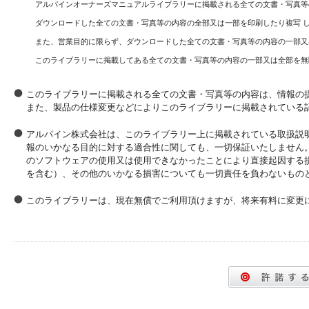
アルパインオーナーズマニュアルライブラリーに掲載される全ての文書・写真等
ダウンロードした全ての文書・写真等の内容の全部又は一部を印刷したり複写 
また、営業目的に限らず、ダウンロードした全ての文書・写真等の内容の一部又
このライブラリーに掲載してある全ての文書・写真等の内容の一部又は全部を無
このライブラリーに掲載される全ての文書・写真等の内容は、情報の
また、製品の仕様変更などによりこのライブラリーに掲載されている
アルパイン株式会社は、このライブラリー上に掲載されている取扱説
報のいかなる目的に対する適合性に関しても、一切保証いたしません
のソフトウェアの使用又は使用できなかったことにより直接起因する
を含む）、その他のいかなる損害についても一切責任を負わないもの
このライブラリーは、現在無償でご利用頂けますが、将来有料に変更