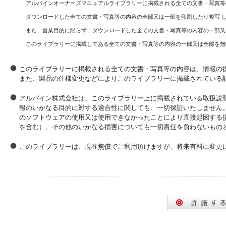
アルパインオーナーズマニュアルライブラリーに掲載される全ての文書・写真等
ダウンロードした全ての文書・写真等の内容の全部又は一部を印刷したり複写 
また、営業目的に限らず、ダウンロードした全ての文書・写真等の内容の一部又
このライブラリーに掲載してある全ての文書・写真等の内容の一部又は全部を無
このライブラリーに掲載される全ての文書・写真等の内容は、情報の
また、製品の仕様変更などによりこのライブラリーに掲載されている
アルパイン株式会社は、このライブラリー上に掲載されている取扱説
報のいかなる目的に対する適合性に関しても、一切保証いたしません
のソフトウェアの使用又は使用できなかったことにより直接起因する
を含む）、その他のいかなる損害についても一切責任を負わないもの
このライブラリーは、現在無償でご利用頂けますが、将来有料に変更