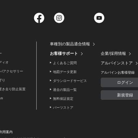
Facebook
Instagram
Twitter
YouTube
車種別の製品適合情報
お客様サポート
企業/採用情報
ー
ディオ
アルパインストア
よくあるご質問
ン/アクセサリー
地図データ更新
アルパインお客様登録
守り
ダウンロードサービス
ログイン
置き去り防止装置
過去の製品一覧
新規登録
lus
無料保証規定
パーツストア
利用案内