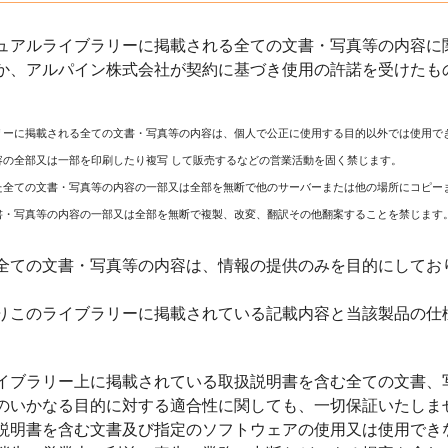
ュアルライブラリーに掲載される全ての文書・写真等の内容に関
か、アルパイン株式会社が契約に基づき使用の許諾を受けたも
リーに掲載される全ての文書・写真等の内容は、個人で公正に使用する目的以外では使用で
容の全部又は一部を印刷したり複写 して販売するなどの営業活動を固く禁じます。
た全ての文書・写真等の内容の一部又は全部を無断で他のサーバーまたは他の場所にコピー
書・写真等の内容の一部又は全部を無断で複製、改変、翻訳その他翻案することを禁じます
全ての文書・写真等の内容は、情報の提供のみを目的にしてお
りこのライブラリーに掲載されている記載内容と当該製品の仕
イブラリー上に掲載されている取扱説明書を含む全ての文書、
のいかなる目的に対する適合性に関しても、一切保証いたしま
説明書を含む文書及び指定のソフトウェアの使用又は使用でき