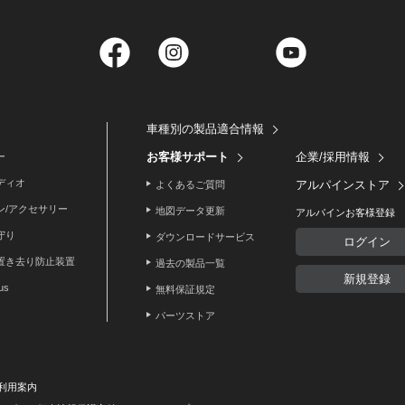
Facebook
Instagram
Twitter
YouTube
車種別の製品適合情報
お客様サポート
企業/採用情報
ー
ディオ
アルパインストア
よくあるご質問
ン/アクセサリー
地図データ更新
アルパインお客様登録
守り
ダウンロードサービス
ログイン
置き去り防止装置
過去の製品一覧
新規登録
lus
無料保証規定
パーツストア
利用案内