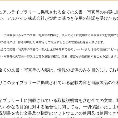
ュアルライブラリーに掲載される全ての文書・写真等の内容に関
か、アルパイン株式会社が契約に基づき使用の許諾を受けたも
リーに掲載される全ての文書・写真等の内容は、個人で公正に使用する目的以外では使用で
容の全部又は一部を印刷したり複写 して販売するなどの営業活動を固く禁じます。
た全ての文書・写真等の内容の一部又は全部を無断で他のサーバーまたは他の場所にコピー
書・写真等の内容の一部又は全部を無断で複製、改変、翻訳その他翻案することを禁じます
全ての文書・写真等の内容は、情報の提供のみを目的にしてお
りこのライブラリーに掲載されている記載内容と当該製品の仕
イブラリー上に掲載されている取扱説明書を含む全ての文書、
のいかなる目的に対する適合性に関しても、一切保証いたしま
説明書を含む文書及び指定のソフトウェアの使用又は使用でき