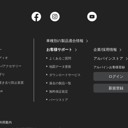
Facebook
Instagram
Twitter
YouTube
車種別の製品適合情報
お客様サポート
企業/採用情報
ー
ディオ
アルパインストア
よくあるご質問
ン/アクセサリー
地図データ更新
アルパインお客様登録
守り
ダウンロードサービス
ログイン
置き去り防止装置
過去の製品一覧
新規登録
lus
無料保証規定
パーツストア
利用案内