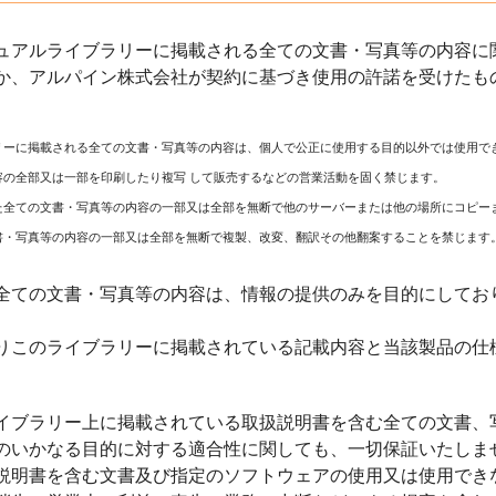
ュアルライブラリーに掲載される全ての文書・写真等の内容に関
か、アルパイン株式会社が契約に基づき使用の許諾を受けたも
リーに掲載される全ての文書・写真等の内容は、個人で公正に使用する目的以外では使用で
容の全部又は一部を印刷したり複写 して販売するなどの営業活動を固く禁じます。
た全ての文書・写真等の内容の一部又は全部を無断で他のサーバーまたは他の場所にコピー
書・写真等の内容の一部又は全部を無断で複製、改変、翻訳その他翻案することを禁じます
全ての文書・写真等の内容は、情報の提供のみを目的にしてお
りこのライブラリーに掲載されている記載内容と当該製品の仕
イブラリー上に掲載されている取扱説明書を含む全ての文書、
のいかなる目的に対する適合性に関しても、一切保証いたしま
説明書を含む文書及び指定のソフトウェアの使用又は使用でき